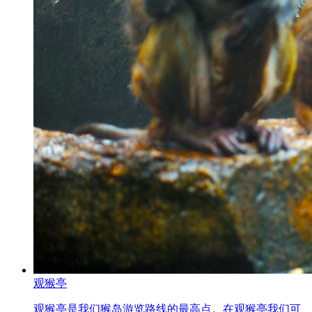
观猴亭
观猴亭是我们猴岛游览路线的最高点。在观猴亭我们可