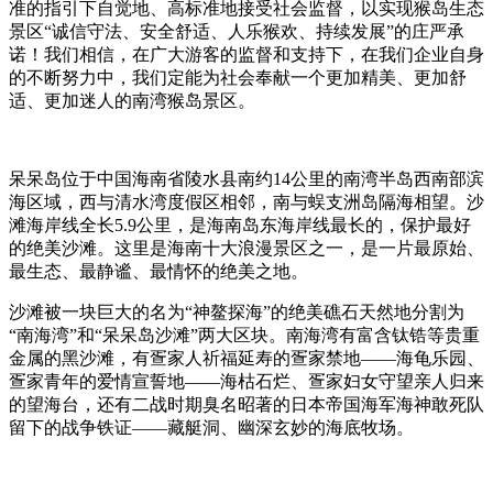
准的指引下自觉地、高标准地接受社会监督，以实现猴岛生态
景区“诚信守法、安全舒适、人乐猴欢、持续发展”的庄严承
诺！我们相信，在广大游客的监督和支持下，在我们企业自身
的不断努力中，我们定能为社会奉献一个更加精美、更加舒
适、更加迷人的南湾猴岛景区。
呆呆岛位于中国海南省陵水县南约14公里的南湾半岛西南部滨
海区域，西与清水湾度假区相邻，南与蜈支洲岛隔海相望。沙
滩海岸线全长5.9公里，是海南岛东海岸线最长的，保护最好
的绝美沙滩。这里是海南十大浪漫景区之一，是一片最原始、
最生态、最静谧、最情怀的绝美之地。
沙滩被一块巨大的名为“神鳌探海”的绝美礁石天然地分割为
“南海湾”和“呆呆岛沙滩”两大区块。南海湾有富含钛锆等贵重
金属的黑沙滩，有疍家人祈福延寿的疍家禁地——海龟乐园、
疍家青年的爱情宣誓地——海枯石烂、疍家妇女守望亲人归来
的望海台，还有二战时期臭名昭著的日本帝国海军海神敢死队
留下的战争铁证——藏艇洞、幽深玄妙的海底牧场。