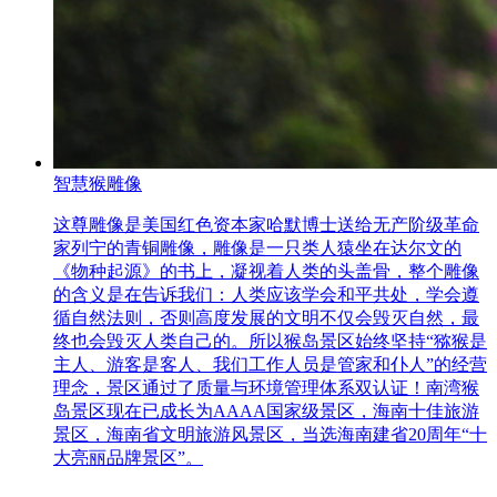
智慧猴雕像
这尊雕像是美国红色资本家哈默博士送给无产阶级革命
家列宁的青铜雕像，雕像是一只类人猿坐在达尔文的
《物种起源》的书上，凝视着人类的头盖骨，整个雕像
的含义是在告诉我们：人类应该学会和平共处，学会遵
循自然法则，否则高度发展的文明不仅会毁灭自然，最
终也会毁灭人类自己的。所以猴岛景区始终坚持“猕猴是
主人、游客是客人、我们工作人员是管家和仆人”的经营
理念，景区通过了质量与环境管理体系双认证！南湾猴
岛景区现在已成长为AAAA国家级景区，海南十佳旅游
景区，海南省文明旅游风景区，当选海南建省20周年“十
大亮丽品牌景区”。