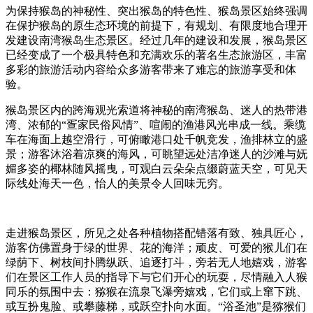
为保持猴岛的神秘性、突出猴岛的特色性、猴岛景区始终强调
在保护猴岛的原生态环境的前提下，有规划、有限度地合理开
发建设南湾猴岛生态景区。经过几年的建设和发展，猴岛景区
已经变成了一个极具特色和充满欢乐的著名生态旅游区，丰富
多彩的旅游活动内容给众多游客带来了难忘的旅游享受和体
验。
猴岛景区内的跨海观光索道将神秘的南湾猴岛、迷人的热带港
湾、浓郁的“疍家民俗风情”、喧闹的渔港风光串成一线。乘缆
车在海面上越空滑行，可俯瞰港口处千帆竞发，渔排林立的盛
景；游客沐浴着凉爽的海风，可眺望远处洁净迷人的沙滩与妩
媚多姿的椰林随风摇曳，可观白云朵朵点缀蔚蓝天空，可见天
际线处海天一色，怡人的美景令人回味无穷。
走进猴岛景区，所见之处各种植物搭配错落有致、独具匠心，
游客仿佛置身于绿的世界、花的海洋；顽皮、可爱的猴儿们在
绿荫下、树枝间扑腾纵跃、追逐打斗，旁若无人地嬉戏，游客
们在景区工作人员的指导下与它们开心的玩耍，尽情融入人猴
同乐的氛围中去：猕猴在流泉飞瀑旁嬉戏，它们或上窜下跳、
或互扮鬼脸、或攀藤梯，或跃空扑向水面。“浴圣池”是猕猴们