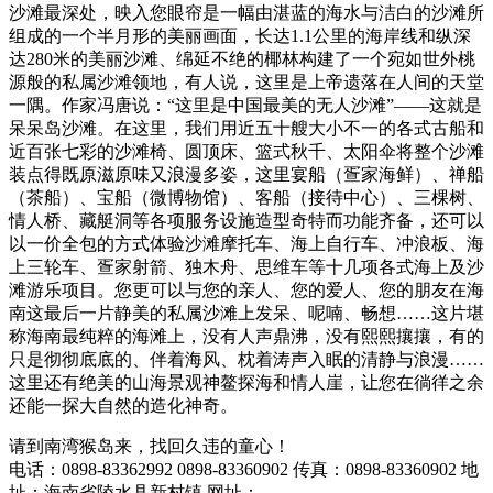
沙滩最深处，映入您眼帘是一幅由湛蓝的海水与洁白的沙滩所
组成的一个半月形的美丽画面，长达1.1公里的海岸线和纵深
达280米的美丽沙滩、绵延不绝的椰林构建了一个宛如世外桃
源般的私属沙滩领地，有人说，这里是上帝遗落在人间的天堂
一隅。作家冯唐说：“这里是中国最美的无人沙滩”——这就是
呆呆岛沙滩。在这里，我们用近五十艘大小不一的各式古船和
近百张七彩的沙滩椅、圆顶床、篮式秋千、太阳伞将整个沙滩
装点得既原滋原味又浪漫多姿，这里宴船（疍家海鲜）、禅船
（茶船）、宝船（微博物馆）、客船（接待中心）、三棵树、
情人桥、藏艇洞等各项服务设施造型奇特而功能齐备，还可以
以一价全包的方式体验沙滩摩托车、海上自行车、冲浪板、海
上三轮车、疍家射箭、独木舟、思维车等十几项各式海上及沙
滩游乐项目。您更可以与您的亲人、您的爱人、您的朋友在海
南这最后一片静美的私属沙滩上发呆、呢喃、畅想……这片堪
称海南最纯粹的海滩上，没有人声鼎沸，没有熙熙攘攘，有的
只是彻彻底底的、伴着海风、枕着涛声入眠的清静与浪漫……
这里还有绝美的山海景观神鳌探海和情人崖，让您在徜徉之余
还能一探大自然的造化神奇。
请到南湾猴岛来，找回久违的童心！
电话：0898-83362992 0898-83360902
传真：0898-83360902
地
址：海南省陵水县新村镇
网址：