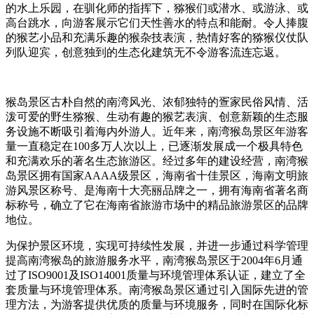
的水上乐园，在驯化师的指挥下，猕猴们或潜水、或游泳、或
高台跳水，向游客展示它们天性善水的特点和能耐。令人捧腹
的猴艺小品和充满乐趣的猴杂技表演，热情好客的猕猴仪仗队
列队迎宾，创意独到的生态化建筑无不令游客流连忘返。
猴岛景区古朴自然的南湾风光、浓郁独特的疍家民俗风情、活
泼可爱的野生猕猴、生动有趣的猴艺表演、创意新颖的生态服
务设施不断吸引着海内外游人。近年来，南湾猴岛景区年游客
量一直稳定在100多万人次以上，已逐渐发展成一个极具特色
和充满欢乐的著名生态旅游区。经过多年的建设经营，南湾猴
岛景区拥有国家AAAA级景区，海南省十佳景区，海南文明旅
游风景区称号、是海南十大亮丽品牌之一，拥有海南省著名商
标称号，确立了它在海南省旅游市场中的精品旅游景区的品牌
地位。
为保护景区环境，实现可持续性发展，并进一步通过科学管理
提高南湾猴岛的旅游服务水平，南湾猴岛景区于2004年6月通
过了ISO9001及ISO14001质量与环境管理体系认证，建立了全
套质量与环境管理体系。南湾猴岛景区通过引入国际先进的管
理方法，为游客提供优质的质量与环境服务，同时在国际化标