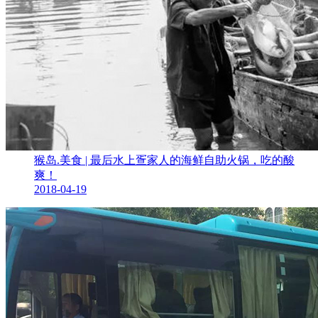
猴岛.美食 | 最后水上疍家人的海鲜自助火锅，吃的酸
爽！
2018-04-19