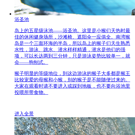
浴圣池
岛上的五星级泳池——浴圣池。这里是小猴们天热时最
佳的休闲健身场所，沙滩椅、遮阳伞一应俱全。南湾猴
岛是一个三面环海的半岛，所以岛上的猴子们天生熟悉
水性，游泳、跳水、潜水样样精通，潜水是他们的强
项，可以长达两到三分钟，只是游泳姿势比较单一，就
会——狗刨式。
猴子明显的等级地位，到这边游泳的猴子大多都是猴王
比较宠爱的母猴和小猴，别的猴子是不能随便过来的。
大家在观看时请不要进入或踩到地板，也不要向浴池里
投喂所带食物。
进入全景