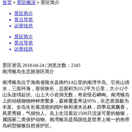
首页
>
景区概况
>
景区简介
景区简介
景点导览
运营信息
景区简介
景点导览
运营信息
景区资讯
2018-04-24
|
浏览次数：2345
南湾猴岛生态旅游区简介
南湾猴岛位于海南省陵水县南约14公里的南湾半岛。它依山傍
水，三面环海，形状狭长，总面积为10.2平方公里，大小12个
山头连绵起伏。山上大小岩洞无数，奇岩怪石嶙峋。南湾猴岛
上的动植物物种种类繁多，森林覆盖率达95%，生态资源极为
丰富。全岛生长着茂密的阔叶林和灌木丛林，四季花果飘香，
风景秀丽，气候怡人。岛上生活着近1500只活泼可爱的猕猴，
属国家二类保护动物。南湾猴岛是我国也是世界上唯一的热带
岛屿型猕猴自然保护区。