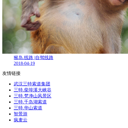
猴岛.线路 |自驾线路
2018-04-19
友情链接
武汉三特索道集团
三特.柴埠溪大峡谷
三特.梵净山风景区
三特.千岛湖索道
三特.华山索道
智景游
疯麦云