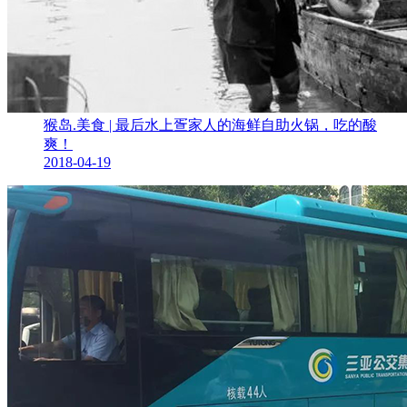
猴岛.美食 | 最后水上疍家人的海鲜自助火锅，吃的酸
爽！
2018-04-19